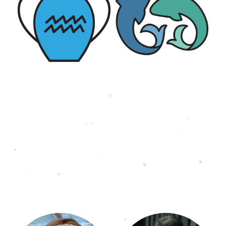
BERATERÜBERSICHT
Viele Menschen durchleben Phasen, in denen
sie Hilfe benötigen.
Wir Engel sind Eure Zuflucht, Eure Hilfe und
immer für Euch da!