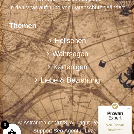
in den Vitas aufgrund von Datenschutz geändert
Themen
Hellsehen
Wahrsagen
Kartenlgen
Kundenbewertungen und Erfahrungen zu
Astramea.ch - Spirituelle Lebenshilfe
Liebe & Beziehung
SEHR GUT
100%
Empfehlungen auf
ProvenExpert.com
5,00 / 5,00
10
Bewertungen auf ProvenExpert.com
© Astramea.ch 2023. All Right Reserved.
Von Kunden
0
bewertet
Support
Seo Agentur Luzern