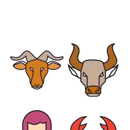
WEITERE
TAGESHOROSKOPE
WIDDER
STIER
JUNGFRAU
KREBS