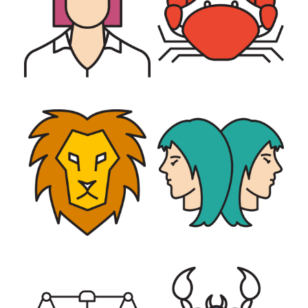
LÖWE
ZWILLING
WAAGE
SKORPION