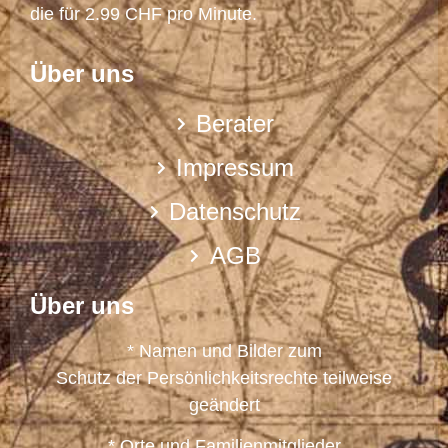
die für 2.99 CHF pro Minute.
Über uns
Berater
Impressum
Datenschutz
AGB
Über uns
* Namen und Bilder zum
Schutz der Persönlichkeitsrechte teilweise
geändert
* Orte und Familienmitglieder