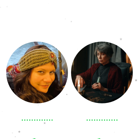
Viele Menschen durchleben Phasen, in denen
sie Hilfe benötigen.
Wir Engel sind Eure Zuflucht, Eure Hilfe und
immer für Euch da!
Mehr erfahren
Mehr erfahren
Aurora*
Dschuna*