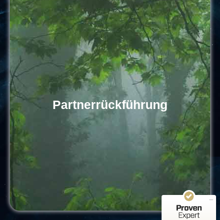
Partnerrückführung
Kundenbewertungen und Erfahrungen zu
Astramea.ch - Spirituelle Lebenshilfe
SEHR GUT
100%
RITUALE
Empfehlungen auf
ProvenExpert.com
5,00 / 5,00
10