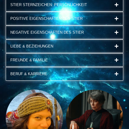
STIER STERNZEICHEN: PERSÖNLICHKEIT
POSITIVE EIGENSCHAFTEN DES STIER
NEGATIVE EIGENSCHAFTEN DES STIER
LIEBE & BEZIEHUNGEN
FREUNDE & FAMILIE
BERUF & KARRIERE