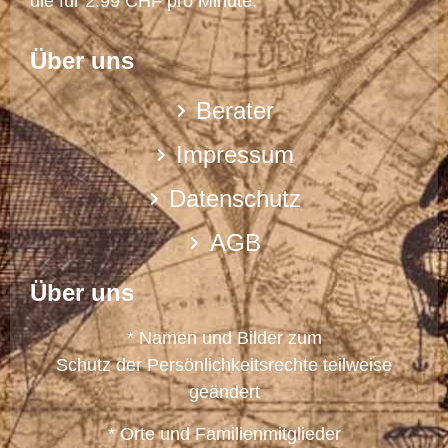
die für 2.99 CHF pro Minute.
Über uns
Berater
Impressum
Datenschutz
AGB
Über uns
* Namen und Bilder zum
Schutz der Persönlichkeitsrechte teilweise
geändert
* Orte und Familienmitglieder