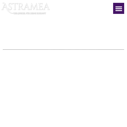
TAROT LEGEN
DIE SYMBOLISCHEN BILDER DER 78
TAROTKARTEN INTERAGIEREN MIT
IHREM UNBEWUSSTEN UND
ENTHÜLLEN VERBORGENE
GEDANKEN, GEFÜHLE UND
WAHRHEITEN. SIE KÖNNEN DIESE
INFORMATIONEN VERWENDEN, UM
ENTSCHEIDUNGEN ÜBER LEBEN,
LIEBE, GESUNDHEIT, KARRIERE UND
MEHR ZU TREFFEN.