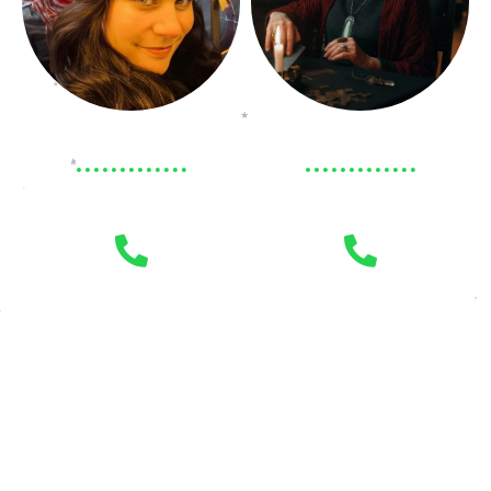
Mehr erfahren
Mehr erfahren
Aurora*
Dschuna*
Die symbolischen Bilder der 78 Tarotkarten
interagieren mit Ihrem Unbewussten und
enthüllen verborgene Gedanken, Gefühle und