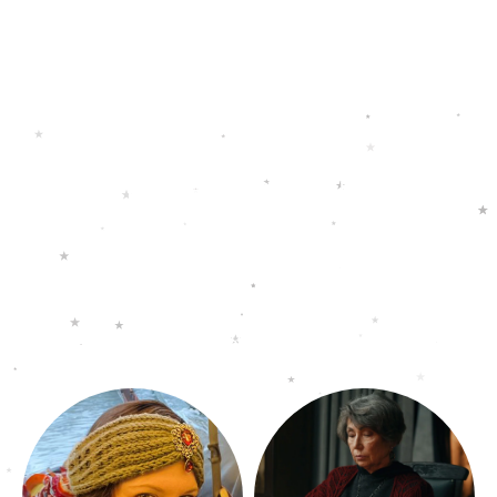
BERATERÜBERSICHT
Viele Menschen durchleben Phasen, in denen
sie Hilfe benötigen.
Wir Engel sind Eure Zuflucht, Eure Hilfe und
immer für Euch da!