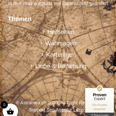
in den Vitas aufgrund von Datenschutz geändert
Themen
Hellsehen
Wahrsagen
Kartenlgen
Kundenbewertungen und Erfahrungen zu
Astramea.ch - Spirituelle Lebenshilfe
Liebe & Beziehung
SEHR GUT
100%
Empfehlungen auf
ProvenExpert.com
5,00 / 5,00
10
Bewertungen auf ProvenExpert.com
© Astramea.ch 2023. All Right Reserved.
Von Kunden
0
bewertet
Support
Seo Agentur Luzern
Erfahren Sie mehr über dieses Bewertungssiegel
10 Bewertungen