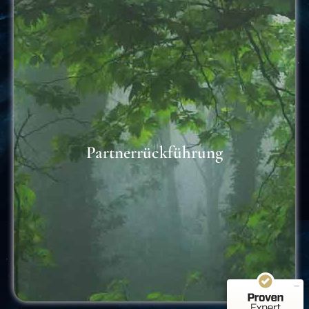
Partnerrückführung
Kundenbewertungen und Erfahrungen zu
Astramea.ch - Spirituelle Lebenshilfe
SEHR GUT
100%
RITUALE
Empfehlungen auf
ProvenExpert.com
5,00 / 5,00
10