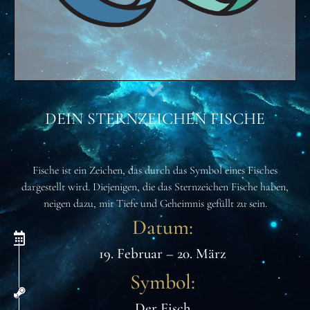
DEIN STERNZEICHEN FISCHE
DEIN STERNZEICHEN FISCHE
DEIN STERNZEICHEN FISCHE
Fische ist ein Zeichen, das durch das Symbol eines Fisches
dargestellt wird. Diejenigen, die das Sternzeichen Fische haben,
neigen dazu, mit Tiefe und Geheimnis gefüllt zu sein.
Datum:
19. Februar – 20. März
Symbol:
Der Fisch