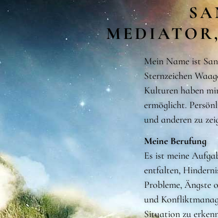
SA
MEDIATOR
Mein Name ist San
Sternzeichen Waag
Kulturen haben mir 
ermöglicht. Persönl
und anderen zu zeig
Meine Berufung
Es ist meine Aufgab
entfalten, Hindern
Probleme, Ängste o
und Konfliktmanage
Situation zu erken