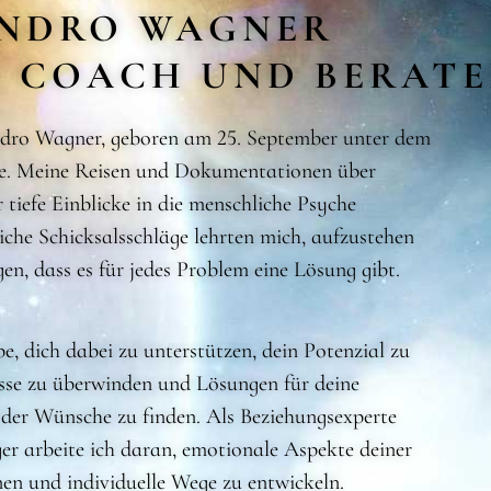
NDRO WAGNER
, COACH UND BERAT
dro Wagner, geboren am 25. September unter dem
e. Meine Reisen und Dokumentationen über
tiefe Einblicke in die menschliche Psyche
iche Schicksalsschläge lehrten mich, aufzustehen
en, dass es für jedes Problem eine Lösung gibt.
e, dich dabei zu unterstützen, dein Potenzial zu
isse zu überwinden und Lösungen für deine
der Wünsche zu finden. Als Beziehungsexperte
r arbeite ich daran, emotionale Aspekte deiner
nen und individuelle Wege zu entwickeln.