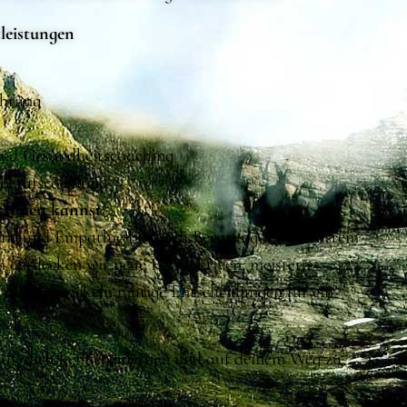
leistungen
ührung
und Gesundheitscoaching
 Berufscoaching
trauen kannst
ng und Empathie biete ich Beratung auf höchstem
entdecken wir neue Perspektiven, meistern
und entwickeln mutige Entscheidungen für ein
auf, dich kennenzulernen und auf deinem Weg zu