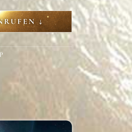
NRUFEN ↓
P