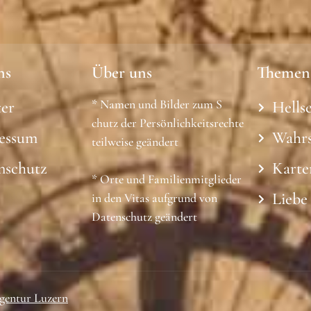
ns
Über uns
Themen
* Namen und Bilder zum S
ter
Hells
chutz der Persönlichkeitsrechte
essum
Wahr
teilweise geändert
nschutz
Karte
* Orte und Familienmitglieder
Liebe
in den Vitas aufgrund von
Datenschutz geändert
gentur Luzern