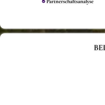
Partnerschaftsanalyse
BE
Hellsehen