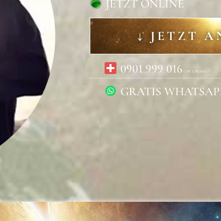
JETZT ONLINE
↓ JETZT A
0901 999 016
CHF 1,99/Min.*
GRATIS WHATSAP