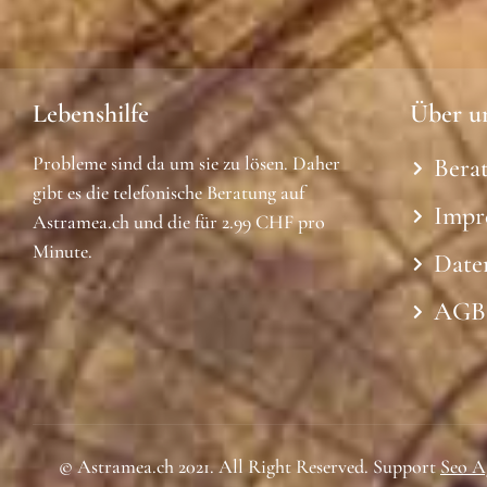
Lebenshilfe
Über u
Probleme sind da um sie zu lösen. Daher
Bera
gibt es die telefonische Beratung auf
Impr
Astramea.ch und die für 2.99 CHF pro
Minute.
Date
AGB
© Astramea.ch 2021. All Right Reserved. Support
Seo A