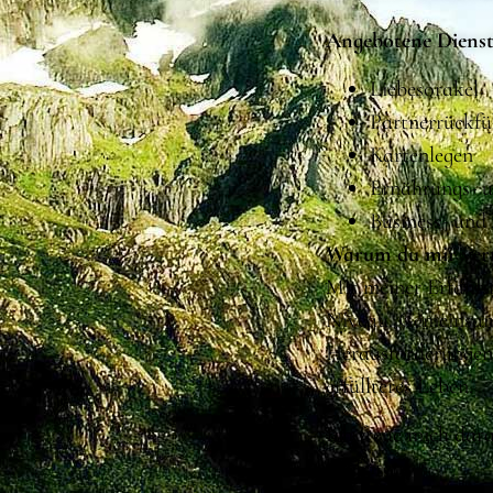
Angebotene Dienst
Liebesorakel
Partnerrückf
Kartenlegen
Ernährungs- 
Business- und
Warum du mir ver
Mit meiner Erfahru
Niveau. Gemeinsam 
Herausforderungen 
erfüllteres Leben.
Ich freue mich dar
begleiten.